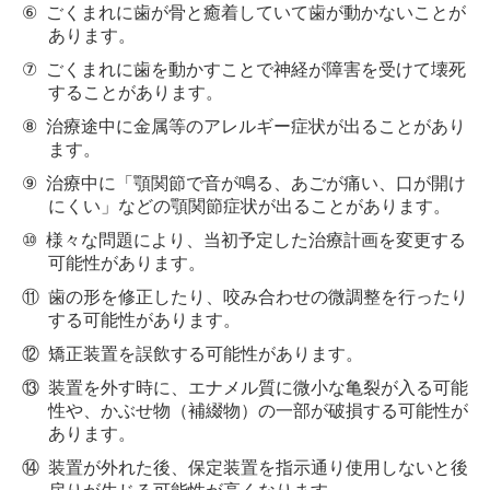
⑥
ごくまれに歯が骨と癒着していて歯が動かないことが
あります。
⑦
ごくまれに歯を動かすことで神経が障害を受けて壊死
することがあります。
⑧
治療途中に金属等のアレルギー症状が出ることがあり
ます。
⑨
治療中に「顎関節で音が鳴る、あごが痛い、口が開け
にくい」などの顎関節症状が出ることがあります。
⑩
様々な問題により、当初予定した治療計画を変更する
可能性があります。
⑪
歯の形を修正したり、咬み合わせの微調整を行ったり
する可能性があります。
⑫
矯正装置を誤飲する可能性があります。
⑬
装置を外す時に、エナメル質に微小な亀裂が入る可能
性や、かぶせ物（補綴物）の一部が破損する可能性が
あります。
⑭
装置が外れた後、保定装置を指示通り使用しないと後