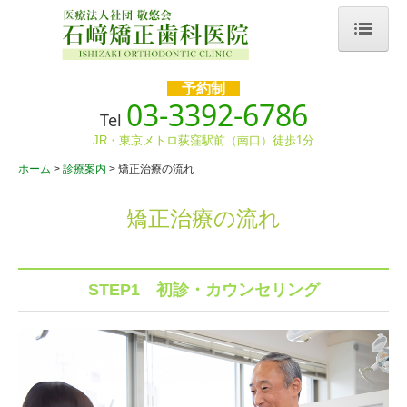
ホーム
予約制
03-3392-6786
院長・スタッフ紹介
Tel
JR・東京メトロ荻窪駅前（南口）徒歩1分
プライバシーポリシー
ホーム
診療案内
矯正治療の流れ
施設紹介
矯正治療の流れ
診療時間・アクセス
診療案内
STEP1 初診・カウンセリング
矯正治療の流れ
子どもの歯科矯正治療
治療費について